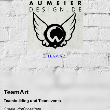
TEAM ART
TeamArt
Teambuilding und Teamevents
Create, don`t hesitate